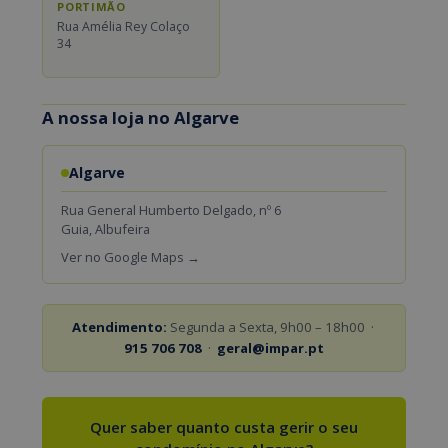
PORTIMÃO
Rua Amélia Rey Colaço
34
A nossa loja no Algarve
Algarve
Rua General Humberto Delgado, nº 6
Guia, Albufeira
Ver no Google Maps →
Atendimento:
Segunda a Sexta, 9h00 – 18h00 ·
915 706 708
·
geral@impar.pt
Quer saber quanto custa gerir o seu