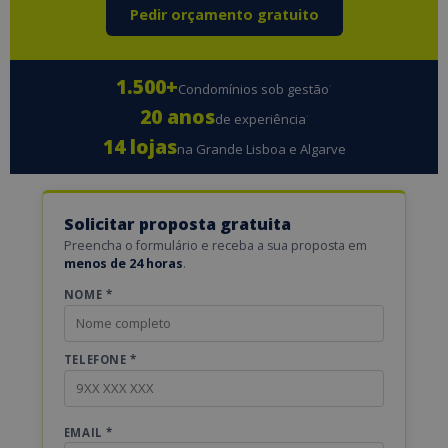
Pedir orçamento gratuito
1.500+
·
Condomínios sob gestão
20 anos
·
de experiência
14 lojas
na Grande Lisboa e Algarve
Solicitar proposta gratuita
Preencha o formulário e receba a sua proposta em
menos de 24 horas
.
NOME *
TELEFONE *
EMAIL *