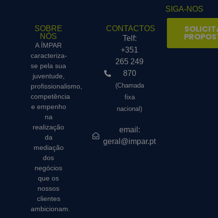
SIGA-NOS
SOLICIT
SOBRE
CONTACTOS
PROPOS
NÓS
Telf:
A ÍMPAR
+351
caracteriza-
265 249
se pela sua
870
juventude,
(Chamada
profissionalismo,
competência
fixa
e empenho
nacional)
na
realização
email:
da
geral@impar.pt
mediação
dos
negócios
que os
nossos
clientes
ambicionam.